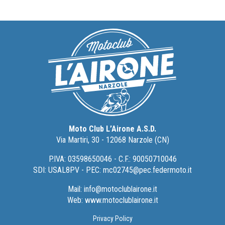
Moto Club L’Airone A.S.D.
Via Martiri, 30 - 12068 Narzole (CN)
P.IVA: 03598650046 - C.F.: 90050710046
SDI: USAL8PV - PEC:
mc02745@pec.federmoto.it
Mail:
info@motoclublairone.it
Web:
www.motoclublairone.it
Privacy Policy