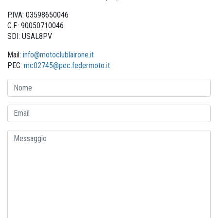
P.IVA: 03598650046
C.F.: 90050710046
SDI: USAL8PV
Mail:
info@motoclublairone.it
PEC:
mc02745@pec.federmoto.it