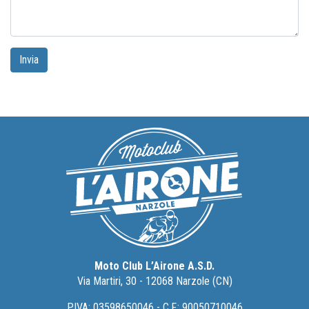
Moto Club L’Airone A.S.D.
Via Martiri, 30 - 12068 Narzole (CN)
P.IVA: 03598650046 - C.F.: 90050710046