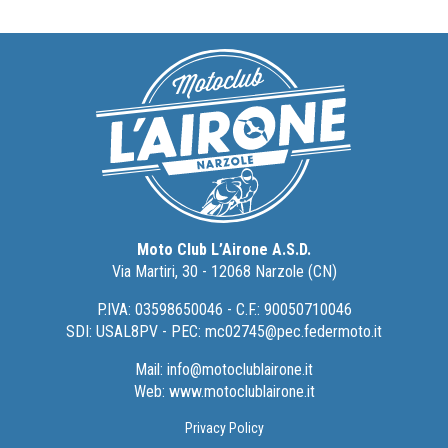
Moto Club L’Airone A.S.D.
Via Martiri, 30 - 12068 Narzole (CN)
P.IVA: 03598650046 - C.F.: 90050710046
SDI: USAL8PV - PEC:
mc02745@pec.federmoto.it
Mail:
info@motoclublairone.it
Web:
www.motoclublairone.it
Privacy Policy